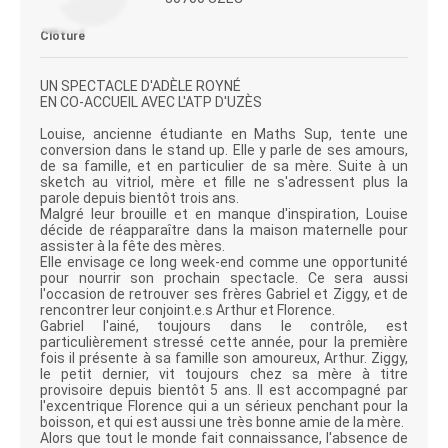
Clôturé
UN SPECTACLE D'ADÈLE ROYNÉ
EN CO-ACCUEIL AVEC L'ATP D'UZÈS
Louise, ancienne étudiante en Maths Sup, tente une
conversion dans le stand up. Elle y parle de ses amours,
de sa famille, et en particulier de sa mère. Suite à un
sketch au vitriol, mère et fille ne s'adressent plus la
parole depuis bientôt trois ans.
Malgré leur brouille et en manque d'inspiration, Louise
décide de réapparaître dans la maison maternelle pour
assister à la fête des mères.
Elle envisage ce long week-end comme une opportunité
pour nourrir son prochain spectacle. Ce sera aussi
l'occasion de retrouver ses frères Gabriel et Ziggy, et de
rencontrer leur conjoint.e.s Arthur et Florence.
Gabriel l'ainé, toujours dans le contrôle, est
particulièrement stressé cette année, pour la première
fois il présente à sa famille son amoureux, Arthur. Ziggy,
le petit dernier, vit toujours chez sa mère à titre
provisoire depuis bientôt 5 ans. Il est accompagné par
l'excentrique Florence qui a un sérieux penchant pour la
boisson, et qui est aussi une très bonne amie de la mère.
Alors que tout le monde fait connaissance, l'absence de